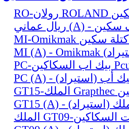
 سكين
 حروف سكين
ف، كتلة سكين
سكين