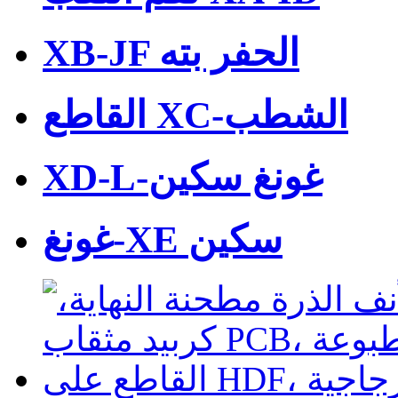
XB-JF الحفر بته
القاطع XC-الشطب
XD-L-غونغ سكين
غونغ-XE سكين