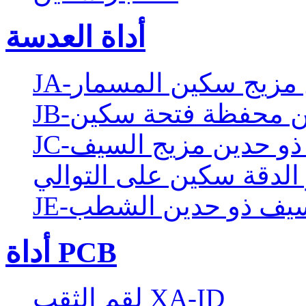
أداة العدسة
ين مزيج سكين المسمار
دين محفظة فتحة سكين
ن ذو حدين مزيج السيف
 الدقة سكين على التوالي
J-سيف ذو حدين الشطب
أداة PCB
لقم الثقب XA-ID