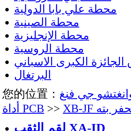
محطة علي بابا الدولية
محطة الصينية
محطة الإنجليزية
محطة الروسية
الجائزة الكبرى الاسباني
البرتغال
您的位置：
XB الحفر بته
>>
أداة PCB
لقم الثقب XA-ID