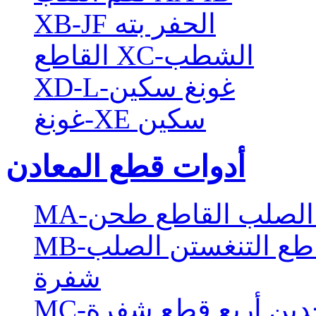
XB-JF الحفر بته
القاطع XC-الشطب
XD-L-غونغ سكين
غونغ-XE سكين
أدوات قطع المعادن
ن الصلب القاطع طحن
MB-مددت أربعة شفرة ذو حدين القاطع التنغستن الصلب
شفرة
و حدين أربع قطع شفرة