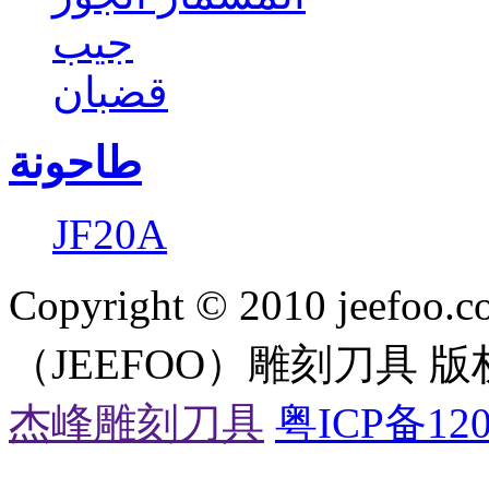
جيب
قضبان
طاحونة
JF20A
Copyright © 2010 jeefoo.c
（JEEFOO）雕刻刀具 
杰峰雕刻刀具
粤ICP备120