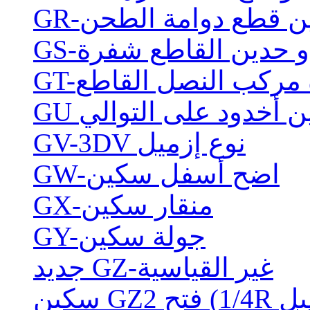
حدين قطع دوامة الطحن
ذو حدين القاطع شفرة
ة مركب النصل القاطع
ن أخدود على التوالي
GV-3DV نوع إزميل
GW-اضح أسفل سكين
GX-منقار سكين
GY-جولة سكين
جديد GZ-غير القياسية