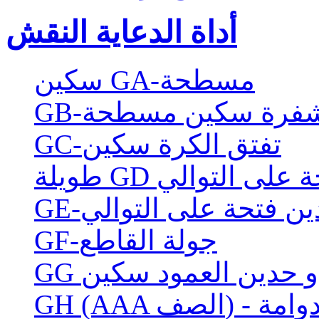
أداة الدعاية النقش
سكين GA-مسطحة
لة شفرة سكين مسطحة
GC-تفتق الكرة سكين
تحة على التوالي
ين فتحة على التوالي
GF-جولة القاطع
 ذو حدين العمود سكين
طع دوامة