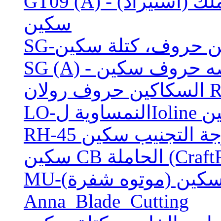
GT09 (A) - الشكل الصغيرة الملك (استيراد) Grapthec
سكين
ين حروف، كتلة سكين
لخلاصه حروف سكين
كين
 سكين (موتوه شفرة)
Anna_Blade_Cutting