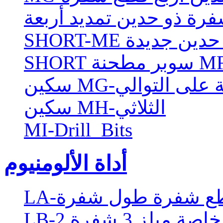
ذو حدين جديدة
فتحة على التوالي
سكين MH-الثلاثي
MI-Drill_Bits
أداة الألومنيوم
صة ميلز 3 شفرة