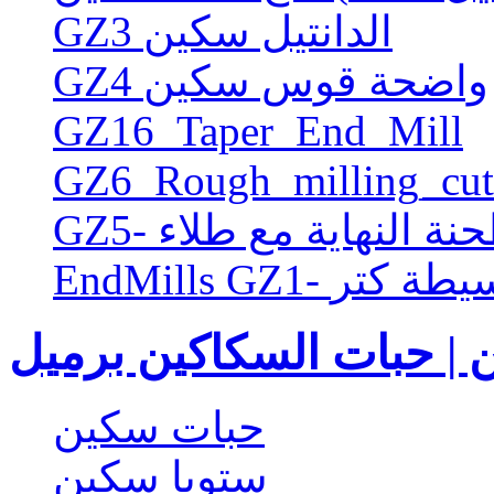
GZ3 الدانتيل سكين
GZ4 واضحة قوس سكين
GZ16_Taper_End_Mill
GZ6_Rough_milling_cut
طحنة النهاية مع طلاء
EndMi- البسيطة كتر
 | حبات السكاكين برميل
حبات سكين
ستوبا سكين