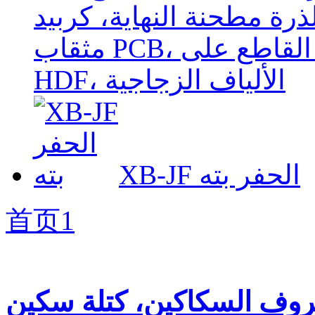
ذرة مطحنة النهاية، كربيد
مثقاب PCB، اللوحات الإلكترونية المطبوعة القاطع على
HDF، الألياف الزجاجية
XB-JF الحفر بته
首页
1
وف السكاكين، كتلة سكين