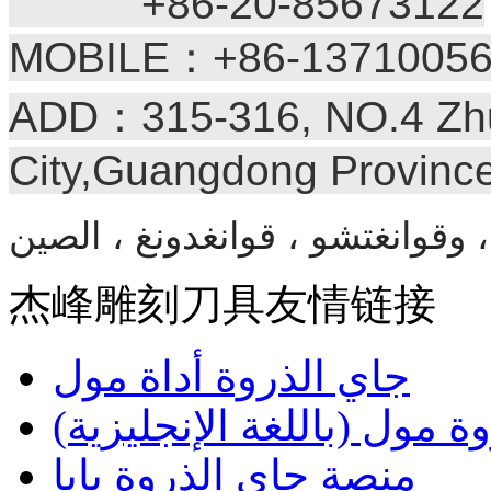
+86-20-85673122
MOBILE：+86-13710056
ADD：315-316, NO.4 Zhu
City,Guangdong Provinc
杰峰雕刻刀具友情链接
جاي الذروة أداة مول
ة مول (باللغة الإنجليزية)
منصة جاي الذروة بابا