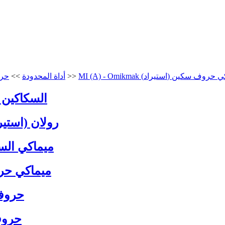
MI (A (استيراد) ميماكي حروف سكين
>>
قوانغتشو جي فنغ (JEEFOO) أداة المحدودة
>>
حرو
RO-رولان OLAND
ريال عماني (A) - 
MI-Omikmak مي
MI (A) - Omikmak (استي
PC-بيك اب ا
PC (A) - بيك أ