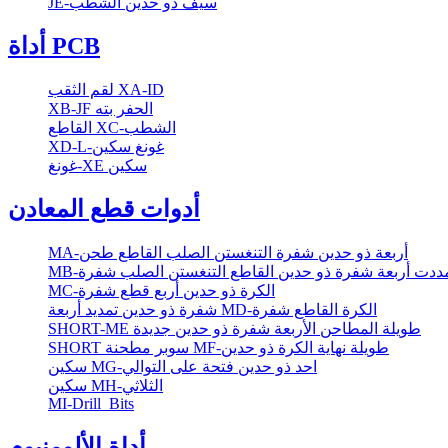
JE-سيف ذو حدين الشطب
أداة PCB
لقم الثقب XA-ID
XB-JF الحفر بته
القاطع XC-الشطب
XD-L-غونغ سكين
غونغ-XE سكين
أدوات قطع المعادن
MA-أربعة ذو حدين شفرة التنغستن الصلب القاطع طحن
M-مددت أربعة شفرة ذو حدين القاطع التنغستن الصلب شفرة
MC-الكرة ذو حدين أربع قطع شفرة
شفرة ذو حدين تمديد أربعة MD-الكرة القاطع شفرة
SHORT-ME طويلة المطاحن الأربعة شفرة ذو حدين جديدة
SHORT سوبر مطحنة MF-طويلة نهاية الكرة ذو حدين
سكين MG-احد ذو حدين فتحة على التوالي
سكين MH-الثلاثي
MI-Drill_Bits
أداة الألومنيوم