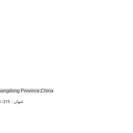
uangdong Province,China
عنوان : 315-316 ، رقم 4 ، تشوجيانغ الطريق ، حي تيانخه ، وقوانغتشو ، قوانغدونغ ، الصين