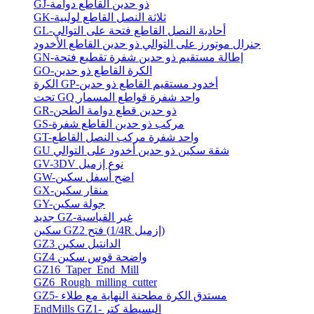
GJ-ذو حدين القاطع دوامة
GK-ثلاثة النصل القاطع لولبية
GL-أحادية النصل القاطع فتحة على التوالي
جنرال موتورز على التوالي ذو حدين القاطع الأخدود
GN-إطالة مستقيم ذو حدين شفرة تقطيع فتحة
GO-الكرة القاطع ذو حدين
الكرة GP-أخدود مستقيم القاطع ذو حدين
تحت GQ واحد شفرة قواطع المسمار
GR-ذو حدين قطع دوامة الطحن
GS-مركب ذو حدين القاطع شفرة
GT-واحد شفرة مركب النصل القاطع
GU شقة سكين ذو حدين أخدود على التوالي
GV-3DV نوع إزميل
GW-اضح أسفل سكين
GX-منقار سكين
GY-جولة سكين
جديد GZ-غير القياسية
سكين GZ2 فتح (1/4R إزميل)
GZ3 الدانتيل سكين
GZ4 واضحة قوس سكين
GZ16_Taper_End_Mill
GZ6_Rough_milling_cutter
GZ5- مستدق الكرة مطحنة النهاية مع طلاء
EndMills GZ1- البسيطة كتر