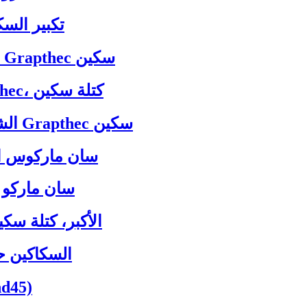
GT15-الملك apthec
GT15 (A) - وصورة كبيرة الملك (استيراد) Grapthec سكين
الملك GT09-المصغرات السكاكين Grapthec، كتلة سكين
GT09 (A) - الشكل الصغيرة الملك (استيراد) Grapthec سكين
SG-سان ماركوس 
SG (A) - سان
السكاكين حروف رولان ROLAND BR-الأكبر، كتلة
LO-النمساوية لine
RH-45 درجة التجني