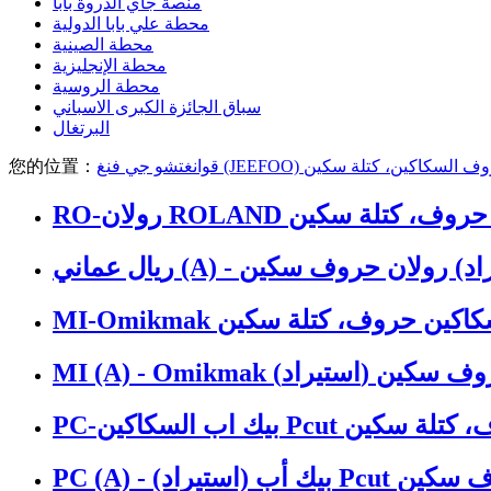
منصة جاي الذروة بابا
محطة علي بابا الدولية
محطة الصينية
محطة الإنجليزية
محطة الروسية
سباق الجائزة الكبرى الاسباني
البرتغال
ف السكاكين، كتلة سكين
您的位置：
R السكاكين حروف، كتلة سكين
رولان (استيراد) رولان حروف سكين
ماكي السكاكين حروف، كتلة سكين
راد) ميماكي حروف سكين
لسكاكين Pcut حروف، كتلة سكين
ب (استيراد) Pcut حروف سكين