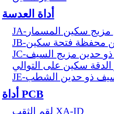
أداة العدسة
ين مزيج سكين المسمار
دين محفظة فتحة سكين
ن ذو حدين مزيج السيف
 الدقة سكين على التوالي
J-سيف ذو حدين الشطب
أداة PCB
لقم الثقب XA-ID