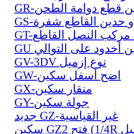
حدين قطع دوامة الطحن
ذو حدين القاطع شفرة
ة مركب النصل القاطع
ن أخدود على التوالي
GV-3DV نوع إزميل
GW-اضح أسفل سكين
GX-منقار سكين
GY-جولة سكين
جديد GZ-غير القياسية