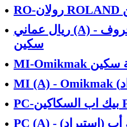
ن
ريال عماني (A) - رولان (استيراد) رولان حروف
سكين
تلة سكين