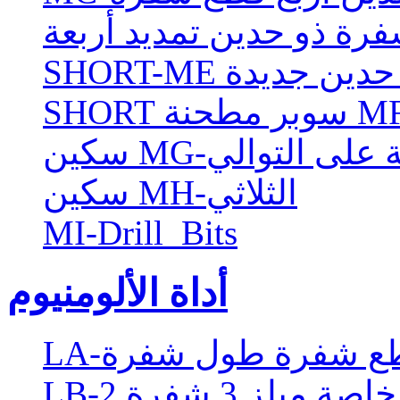
ذو حدين جديدة
فتحة على التوالي
سكين MH-الثلاثي
MI-Drill_Bits
أداة الألومنيوم
صة ميلز 3 شفرة