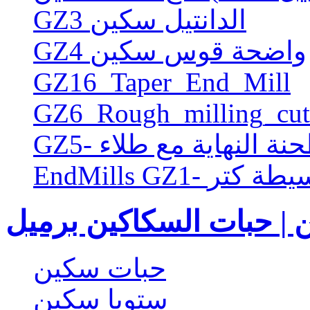
GZ3 الدانتيل سكين
GZ4 واضحة قوس سكين
GZ16_Taper_End_Mill
GZ6_Rough_milling_cut
طحنة النهاية مع طلاء
EndMi- البسيطة كتر
 | حبات السكاكين برميل
حبات سكين
ستوبا سكين