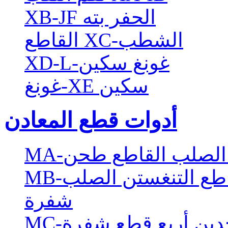
XB-JF الحفر بته
القاطع XC-الشطب
XD-L-غونغ سكين
غونغ-XE سكين
أدوات قطع المعادن
ن الصلب القاطع طحن
MB-مددت أربعة شفرة ذو حدين القاطع التنغستن الصلب
شفرة
و حدين أربع قطع شفرة