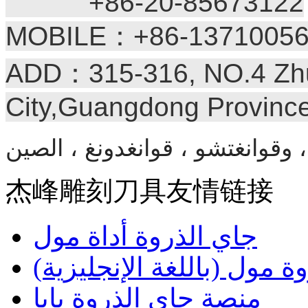
+86-20-85673122
MOBILE：+86-13710056
ADD：315-316, NO.4 Zhu
City,Guangdong Provinc
杰峰雕刻刀具友情链接
جاي الذروة أداة مول
ة مول (باللغة الإنجليزية)
منصة جاي الذروة بابا