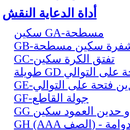
أداة الدعاية النقش
سكين GA-مسطحة
لة شفرة سكين مسطحة
GC-تفتق الكرة سكين
تحة على التوالي
ين فتحة على التوالي
GF-جولة القاطع
 ذو حدين العمود سكين
طع دوامة