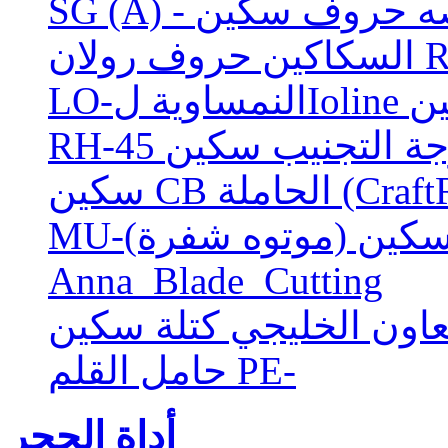
لخلاصه حروف سكين
كين
 سكين (موتوه شفرة)
Anna_Blade_Cutting
عاون الخليجي كتلة سكين
حامل القلم PE-
أداة الحجر