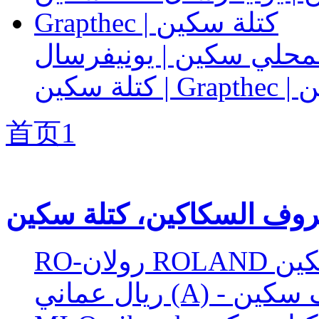
المحلي سكين | يونيفرسال
 سكين
首页
1
وف السكاكين، كتلة سكين
 سكين
 حروف سكين