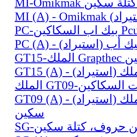
ف، كتلة سكين
سكين
GT09 (A) - الشكل الصغيرة الملك (استيراد) Grapthec
سكين
ين حروف، كتلة سكين