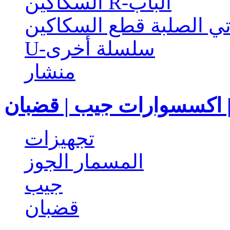
السكاكين R-الباب
تي الصلبة قطع السكاكين
U-سلسلة أخرى
منشار
 | اكسسوارات جيب | قضبان
تجهيزات
المسمار الجوز
جيب
قضبان