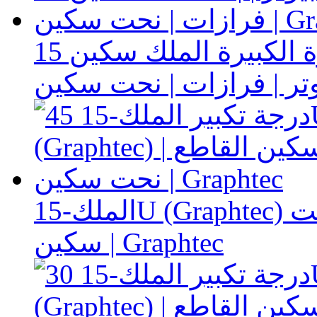
ملك حروف سكين | الصورة الكبيرة الملك سكين 15U |
الملك-15U (Graphtec) حروف السكين القاطع | نحت
سكين | Graphtec