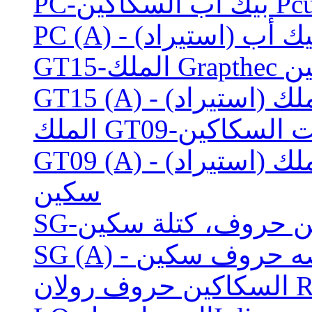
سكين
GT09 (A) - الشكل الصغيرة الملك (استيراد) Grapthec
سكين
ين حروف، كتلة سكين
لخلاصه حروف سكين