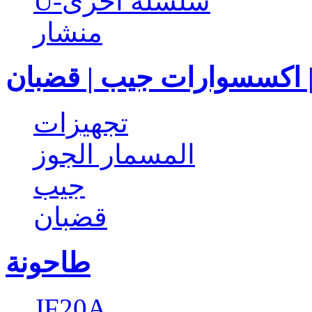
U-سلسلة أخرى
منشار
 | اكسسوارات جيب | قضبان
تجهيزات
المسمار الجوز
جيب
قضبان
طاحونة
JF20A