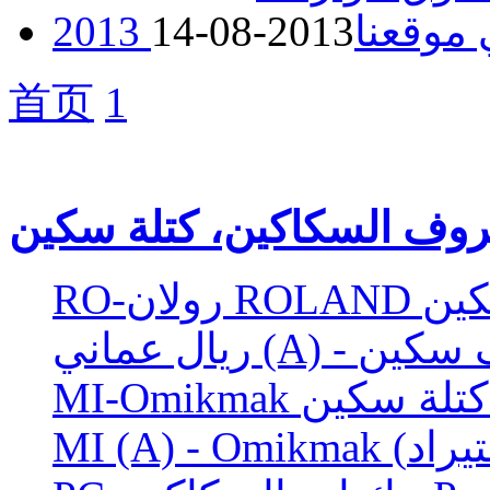
ي موقعنا
2013-08-14
首页
1
وف السكاكين، كتلة سكين
 سكين
 حروف سكين
ف، كتلة سكين