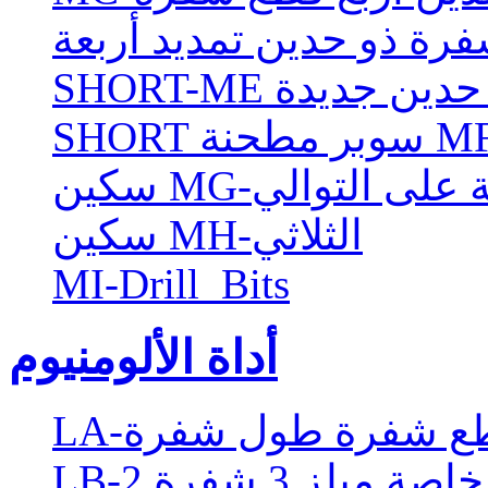
ذو حدين جديدة
فتحة على التوالي
سكين MH-الثلاثي
MI-Drill_Bits
أداة الألومنيوم
صة ميلز 3 شفرة