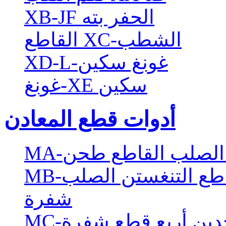
XB-JF الحفر بته
القاطع XC-الشطب
XD-L-غونغ سكين
غونغ-XE سكين
أدوات قطع المعادن
ن الصلب القاطع طحن
MB-مددت أربعة شفرة ذو حدين القاطع التنغستن الصلب
شفرة
و حدين أربع قطع شفرة