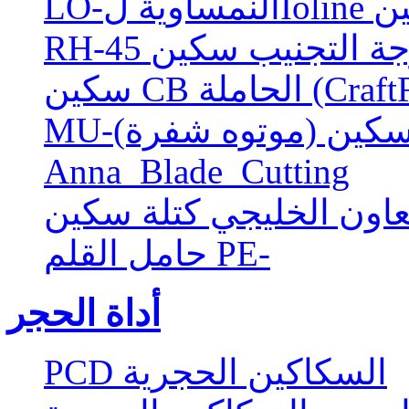
كين
 سكين (موتوه شفرة)
Anna_Blade_Cutting
عاون الخليجي كتلة سكين
حامل القلم PE-
أداة الحجر
PCD السكاكين الحجرية