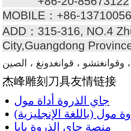
+86-20-85673122
MOBILE：+86-13710056
ADD：315-316, NO.4 Zhu
City,Guangdong Provinc
杰峰雕刻刀具友情链接
جاي الذروة أداة مول
ة مول (باللغة الإنجليزية)
منصة جاي الذروة بابا