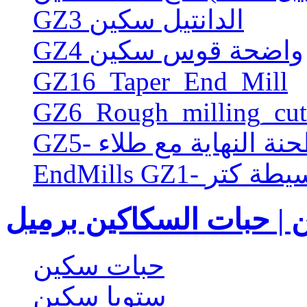
GZ3 الدانتيل سكين
GZ4 واضحة قوس سكين
GZ16_Taper_End_Mill
GZ6_Rough_milling_cut
طحنة النهاية مع طلاء
EndMi- البسيطة كتر
 | حبات السكاكين برميل
حبات سكين
ستوبا سكين