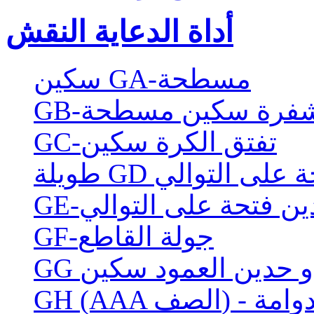
أداة الدعاية النقش
سكين GA-مسطحة
لة شفرة سكين مسطحة
GC-تفتق الكرة سكين
تحة على التوالي
ين فتحة على التوالي
GF-جولة القاطع
 ذو حدين العمود سكين
طع دوامة