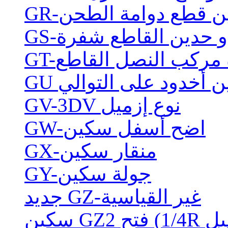
حدين قطع دوامة الطحن
ذو حدين القاطع شفرة
ة مركب النصل القاطع
ن أخدود على التوالي
GV-3DV نوع إزميل
GW-اضح أسفل سكين
GX-منقار سكين
GY-جولة سكين
جديد GZ-غير القياسية