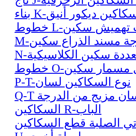
ء K-السكاكين ديكور أنيق
حطات تهميش سكين
اجة مسند الذراع سكين
تعددة سكين الكلاسيكية
ع مثل مسمار سكين
P-T-نوع السكاكين لسان
 لسان مزيج من الدرجة
السكاكين R-الباب
تي الصلبة قطع السكاكين